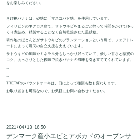
をお楽しみください。
きび糖バナナは、砂糖に『マスコバド糖』を使用しています。
フィリピンのネグロス島で、サトウキビをまるごと搾って時間をかけてゆっ
くり煮詰め、精製することなく自然乾燥させた黒砂糖。
耕作地のほとんどがサトウキビのプランテーションという島で、フェアトレ
ードによって農民の自立支援を支えています。
サトウキビの風味やミネラル分もしっかり残っていて、優しい甘さと糖蜜の
コク、あっさりとした後味で焼きバナナの風味を引き立ててくれています。
...
...
TRETARのパウンドケーキは、日によって種類も数も変わります。
お取り置きも可能なので、お気軽にお問い合わせください。
2021
04
13 16:50
/
/
デンマーク産小エビとアボカドのオープンサ