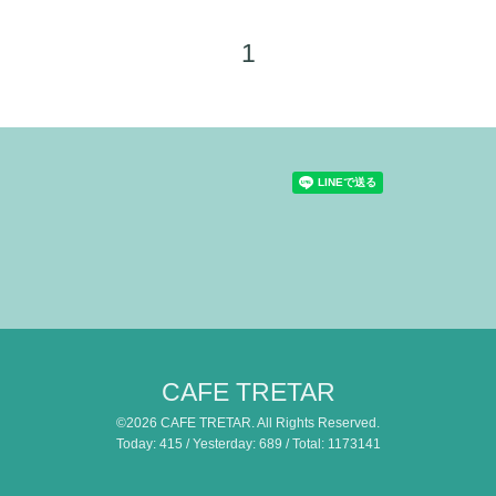
1
CAFE TRETAR
©2026
CAFE TRETAR
. All Rights Reserved.
Today:
415
/ Yesterday:
689
/ Total:
1173141