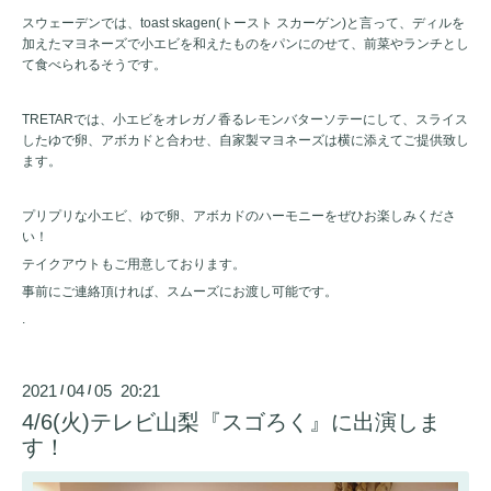
スウェーデンでは、toast skagen(トースト スカーゲン)と言って、ディルを
加えたマヨネーズで小エビを和えたものをパンにのせて、前菜やランチとし
て食べられるそうです。
TRETARでは、小エビをオレガノ香るレモンバターソテーにして、スライス
したゆで卵、アボカドと合わせ、自家製マヨネーズは横に添えてご提供致し
ます。
プリプリな小エビ、ゆで卵、アボカドのハーモニーをぜひお楽しみくださ
い！
テイクアウトもご用意しております。
事前にご連絡頂ければ、スムーズにお渡し可能です。
.
2021
04
05 20:21
/
/
4/6(火)テレビ山梨『スゴろく』に出演しま
す！