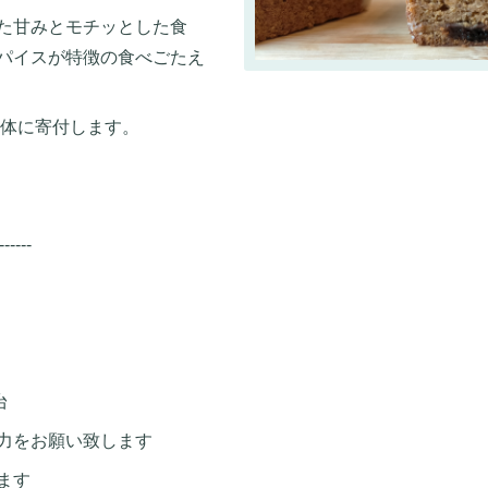
た甘みとモチッとした食
パイスが特徴の食べごたえ
団体に寄付します。
------
台
力をお願い致します