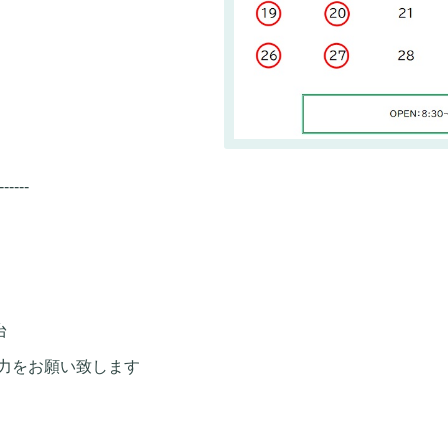
------
台
力をお願い致します