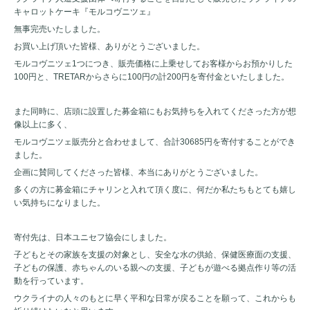
キャロットケーキ『モルコヴニツェ』
無事完売いたしました。
お買い上げ頂いた皆様、ありがとうございました。
モルコヴニツェ1つにつき、販売価格に上乗せしてお客様からお預かりした
100円と、TRETARからさらに100円の計200円を寄付金といたしました。
また同時に、店頭に設置した募金箱にもお気持ちを入れてくださった方が想
像以上に多く、
モルコヴニツェ販売分と合わせまして、合計30685円を寄付することができ
ました。
企画に賛同してくださった皆様、本当にありがとうございました。
多くの方に募金箱にチャリンと入れて頂く度に、何だか私たちもとても嬉し
い気持ちになりました。
寄付先は、日本ユニセフ協会にしました。
子どもとその家族を支援の対象とし、安全な水の供給、保健医療面の支援、
子どもの保護、赤ちゃんのいる親への支援、子どもが遊べる拠点作り等の活
動を行っています。
ウクライナの人々のもとに早く平和な日常が戻ることを願って、これからも