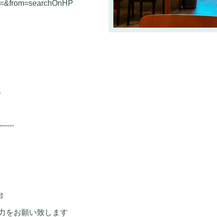
r&l=&from=searchOnHP
。
------
台
力をお願い致します