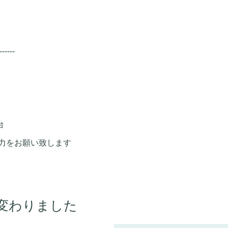
------
台
力をお願い致します
変わりました