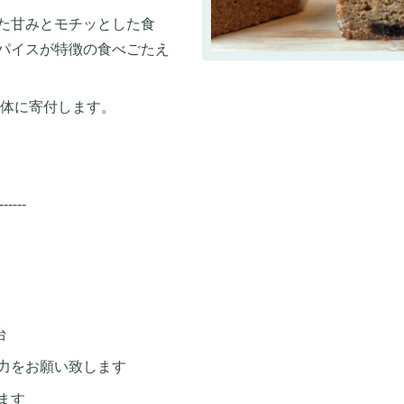
た甘みとモチッとした食
パイスが特徴の食べごたえ
団体に寄付します。
------
台
力をお願い致します