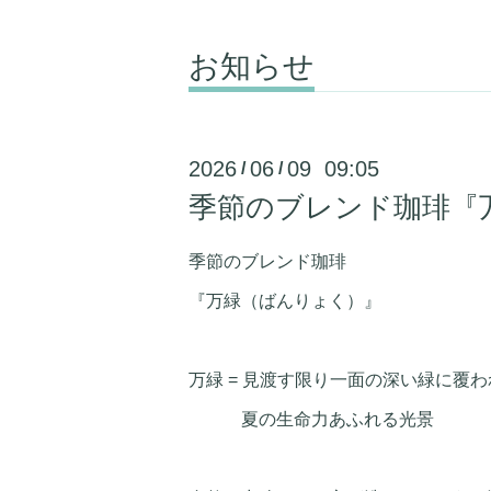
お知らせ
2026
06
09 09:05
/
/
季節のブレンド珈琲『
季節のブレンド珈琲
『万緑（ばんりょく）』
万緑 = 見渡す限り一面の深い緑に覆わ
夏の生命力あふれる光景