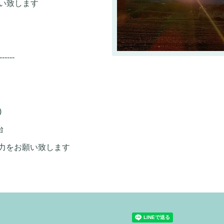
願い致します
------
)
台
力をお願い致します