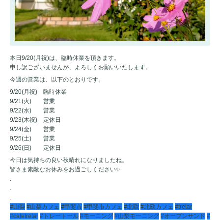
本日9/20(月祝)は、臨時休業を頂きます。
申し訳ございませんが、よろしくお願いいたします。
今週の営業は、以下のとおりです。
9/20(月祝) 臨時休業
9/21(火) 営業
9/22(水) 営業
9/23(木祝) 定休日
9/24(金) 営業
9/25(土) 営業
9/26(日) 定休日
今日は気持ちの良い秋晴れになりましたね。
皆さま素敵なお休みをお過ごしください✨
.
.
.
#山梨
#山梨カフェ
#甲斐市
#甲斐市カフェ
#北欧
#北欧カフェ
#tretar
#cafetretar
#トレートール
#モーニング
#山梨モーニング
#オープンサンド
#