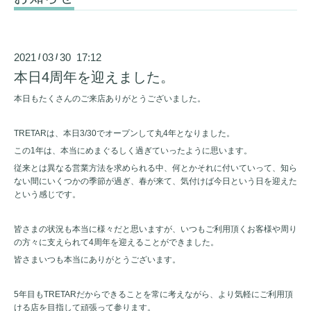
2021
03
30 17:12
/
/
本日4周年を迎えました。
本日もたくさんのご来店ありがとうございました。
TRETARは、本日3/30でオープンして丸4年となりました。
この1年は、本当にめまぐるしく過ぎていったように思います。
従来とは異なる営業方法を求められる中、何とかそれに付いていって、知ら
ない間にいくつかの季節が過ぎ、春が来て、気付けば今日という日を迎えた
という感じです。
皆さまの状況も本当に様々だと思いますが、いつもご利用頂くお客様や周り
の方々に支えられて4周年を迎えることができました。
皆さまいつも本当にありがとうございます。
5年目もTRETARだからできることを常に考えながら、より気軽にご利用頂
ける店を目指して頑張って参ります。