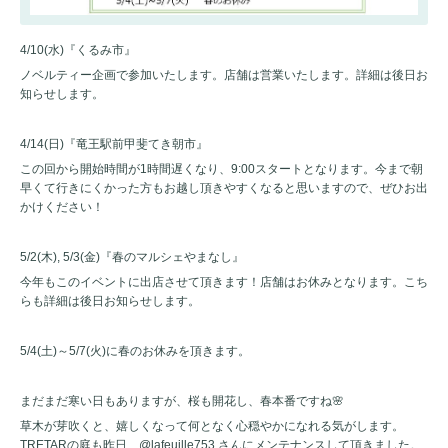
4/10(水)『くるみ市』
ノベルティー企画で参加いたします。店舗は営業いたします。詳細は後日お
知らせします。
4/14(日)『竜王駅前甲斐てき朝市』
この回から開始時間が1時間遅くなり、9:00スタートとなります。今まで朝
早くて行きにくかった方もお越し頂きやすくなると思いますので、ぜひお出
かけください！
5/2(木), 5/3(金)『春のマルシェやまなし』
今年もこのイベントに出店させて頂きます！店舗はお休みとなります。こち
らも詳細は後日お知らせします。
5/4(土)～5/7(火)に春のお休みを頂きます。
まだまだ寒い日もありますが、桜も開花し、春本番ですね🌸
草木が芽吹くと、嬉しくなって何となく心穏やかになれる気がします。
TRETARの庭も昨日、@lafeuille753 さんにメンテナンスして頂きました。